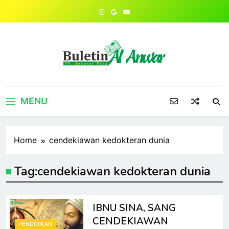
Skip
to
content
MENU
Home
cendekiawan kedokteran dunia
Tag:
cendekiawan kedokteran dunia
IBNU SINA, SANG
CENDEKIAWAN
PENDIDIKAN