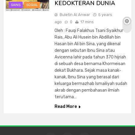
KEDOKTERAN DUNIA
SAINS
SOSIAL
Buletin Al Anwar
5 years
ago
0
17 mins
Oleh : Fauqi Falakhus Tsani Syaikhur
Rais, Abu Ali Husein bin Abdillah bin
Hasan bin Ali bin Sina, yang dikenal
dengan sebutan Ibnu Sina atau
Avicenna lahir pada tahun 370 hijriah
di sebuah desa bernama Khormeisan
dekat Bukhara. Sejak masa kanak-
kanak, Ibnu Sina yang berasal dari
keluarga bermazhab Ismailiyah sudah
akrab dengan pembahasan ilmiah
terutama…
Read More