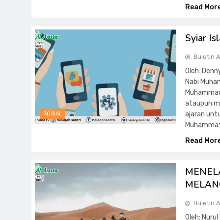
Read Mor
Syiar Is
Buletin 
Oleh: Denn
Nabi Muham
Muhammad m
ataupun mak
ajaran unt
SOSIAL
Muhammaf
Read Mor
MENEL
MELAN
Buletin 
Oleh: Nuru