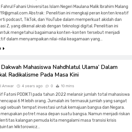
i Fahrul Fahani Universitas Islam Negeri Maulana Malik Ibrahim Malang
l19@gmail.com
Abstrak : Penelitian ini mengkaji peran konten kreatif
perti podcast, TikTok, dan YouTube dalam memperkuat akidah dan
si Z, yang dikenal akrab dengan teknologi digital. Penelitian ini
 untuk mengetahui bagaimana konten-konten tersebut menjadi
tif dalam menyampaikan nilai-nilai keagamaan yang…
e
i Dakwah Mahasiswa Nahdhlatul Ulama’ Dalam
al Radikalisme Pada Masa Kini
Al Anwar
4 years ago
0
10 mins
f Fatoni PDDIKTI pada tahun 2022 melansir jumlah total mahasiswa
mencapai 6 M lebih orang. Jumalah ini termasuk jumlah yang sangat
bagi sebuah tempat investasi untuk kemajuan bangsa dan Negara.
 merupakan potret masa depan suatu bangsa. Namun menjadi riskan
dentitas kalangan pemuda kita mengalami masa transisi krisis
 Quintan Wiktorowicz…