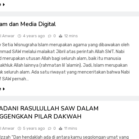
e
lam dan Media Digital
Al Anwar
4 years ago
0
12 mins
y Setia Wisnugraha Islam merupakan agama yang dibawakan oleh
mad SAW melalui malaikat Jibril atas perintah Allah SWT. Nabi
erupakan utusan Allah bagi seluruh alam, baik itu manusia
hluk Allah lainnya (rahmatan lil ‘alamin). Jadi, Islam merupakan
uk seluruh alam. Ada satu riwayat yang menceritakan bahwa Nabi
 SAW pernah…
e
ADANI RASULULLAH SAW DALAM
GGENGKAN PILAR DAKWAH
Al Anwar
5 years ago
0
11 mins
l Izzah “Dan hendaklah ada di antara kamu segolongan umat yang