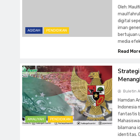
Oleh: Maulf
maulfahru
digital se
iman genera
AQIDAH
PENDIDIKAN
bertujuan
media efek
Read Mor
Strateg
Menangk
Buletin 
Hamdan Ari
Indonesia 
fantastis 
AMALIYAH
PENDIDIKAN
Mahasiswa
bilamana i
identitas.