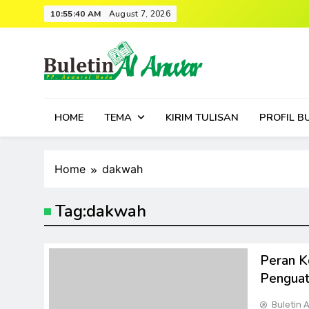
Skip
10:55:40 AM
August 7, 2026
to
content
HOME
TEMA
KIRIM TULISAN
PROFIL B
Home
dakwah
Tag:
dakwah
Peran K
Penguat
Buletin 