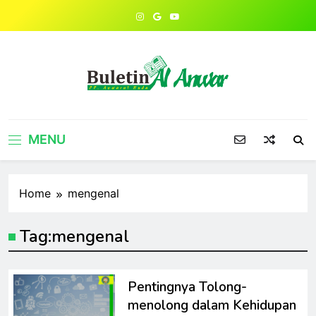
Skip
to
content
MENU
Home
mengenal
Tag:
mengenal
Pentingnya Tolong-
menolong dalam Kehidupan