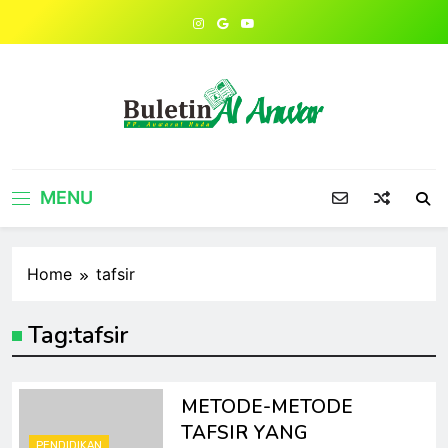
Skip
to
content
MENU
Home
tafsir
Tag:
tafsir
METODE-METODE
TAFSIR YANG
PENDIDIKAN