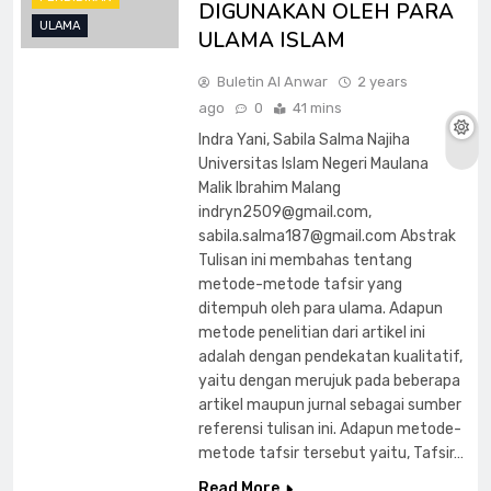
DIGUNAKAN OLEH PARA
ULAMA
ULAMA ISLAM
Buletin Al Anwar
2 years
ago
0
41 mins
Indra Yani, Sabila Salma Najiha
Universitas Islam Negeri Maulana
Malik Ibrahim Malang
indryn2509@gmail.com
,
sabila.salma187@gmail.com
Abstrak
Tulisan ini membahas tentang
metode-metode tafsir yang
ditempuh oleh para ulama. Adapun
metode penelitian dari artikel ini
adalah dengan pendekatan kualitatif,
yaitu dengan merujuk pada beberapa
artikel maupun jurnal sebagai sumber
referensi tulisan ini. Adapun metode-
metode tafsir tersebut yaitu, Tafsir…
Read More