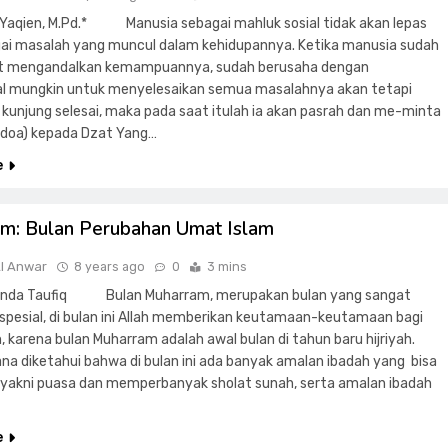
l Yaqien, M.Pd.* Manusia sebagai mahluk sosial tidak akan lepas
gai masalah yang muncul dalam kehidupannya. Ketika manusia sudah
at mengandalkan kemampuannya, sudah berusaha dengan
l mungkin untuk menyelesaikan semua masalahnya akan tetapi
 kunjung selesai, maka pada saat itulah ia akan pasrah dan me-minta
rdoa) kepada Dzat Yang…
e
m: Bulan Perubahan Umat Islam
Al Anwar
8 years ago
0
3 mins
manda Taufiq Bulan Muharram, merupakan bulan yang sangat
spesial, di bulan ini Allah memberikan keutamaan-keutamaan bagi
, karena bulan Muharram adalah awal bulan di tahun baru hijriyah.
a diketahui bahwa di bulan ini ada banyak amalan ibadah yang bisa
, yakni puasa dan memperbanyak sholat sunah, serta amalan ibadah
e