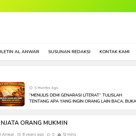
ULETIN AL ANWAR
SUSUNAN REDAKSI
KONTAK KAMI
5 Months Ago
“MENULIS DEMI GENARASI LITERAT” TULISLAH
TENTANG APA YANG INGIN ORANG LAIN BACA, BUKA
TENTANG APA YANG KAMU BISA
ENJATA ORANG MUKMIN
Al Anwar
8 years ago
0
12 mins