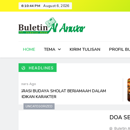
Skip
6:10:44 PM
August 6, 2026
to
content
HOME
TEMA
KIRIM TULISAN
PROFIL B
HEADLINES
5 Years Ago
INTEGRASI BUDAYA SHOLAT BERJAMAAH DALAM
PENDIDIKAN KARAKTER
UNCATEGORIZED
DOA S
Buletin 