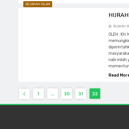
SEJARAH ISLAM
HIJRA
Buletin 
OLEH : KH.
memungkin
diperintah
masyarakat
nabi inila
momentum 
Read Mor
1
…
30
31
32