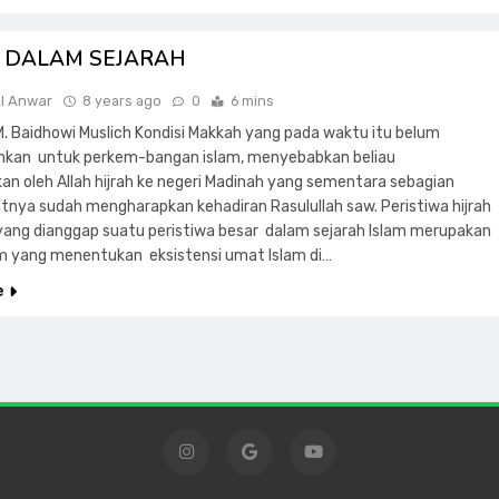
H DALAM SEJARAH
Al Anwar
8 years ago
0
6 mins
 M. Baidhowi Muslich Kondisi Makkah yang pada waktu itu belum
kan untuk perkem-bangan islam, menyebabkan beliau
kan oleh Allah hijrah ke negeri Madinah yang sementara sebagian
nya sudah mengharapkan kehadiran Rasulullah saw. Peristiwa hijrah
h yang dianggap suatu peristiwa besar dalam sejarah Islam merupakan
yang menentukan eksistensi umat Islam di…
e