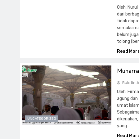
Oleh: Nuru
dari berba
tidak dap
semaksima
belum juga
tolong (be
Read Mor
Muharra
Buletin 
Oleh: Fir
agung dan 
umat Islam
Sebagaiman
dikerjakan
UNCATEGORIZED
yang…
Read Mor