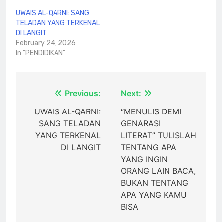
UWAIS AL-QARNI: SANG
TELADAN YANG TERKENAL
DI LANGIT
February 24, 2026
In "PENDIDIKAN"
Post
Previous:
Next:
navigation
UWAIS AL-QARNI:
“MENULIS DEMI
SANG TELADAN
GENARASI
YANG TERKENAL
LITERAT” TULISLAH
DI LANGIT
TENTANG APA
YANG INGIN
ORANG LAIN BACA,
BUKAN TENTANG
APA YANG KAMU
BISA