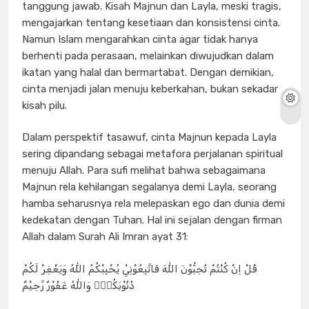
tanggung jawab. Kisah Majnun dan Layla, meski tragis,
mengajarkan tentang kesetiaan dan konsistensi cinta.
Namun Islam mengarahkan cinta agar tidak hanya
berhenti pada perasaan, melainkan diwujudkan dalam
ikatan yang halal dan bermartabat. Dengan demikian,
cinta menjadi jalan menuju keberkahan, bukan sekadar
kisah pilu.
Dalam perspektif tasawuf, cinta Majnun kepada Layla
sering dipandang sebagai metafora perjalanan spiritual
menuju Allah. Para sufi melihat bahwa sebagaimana
Majnun rela kehilangan segalanya demi Layla, seorang
hamba seharusnya rela melepaskan ego dan dunia demi
kedekatan dengan Tuhan. Hal ini sejalan dengan firman
Allah dalam Surah Ali Imran ayat 31:
قُلْ اِنْ كُنْتُمْ تُحِبُّوْنَ اللّٰهَ فَاتَّبِعُوْنِيْ يُحْبِبْكُمُ اللّٰهُ وَيَغْفِرْ لَكُمْ
ذُنُوْبَكُمْۗ وَاللّٰهُ غَفُوْرٌ رَّحِيْمٌ