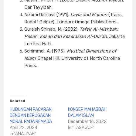
Dar Tayyibah.
Nizami Ganjavi. (1991).
Layla and Majnun
(Trans.
Rudolf Gelpke). London: Omega Publications.
Quraish Shihab, M. (2002).
Tafsir Al-Mishbah:
Pesan, Kesan dan Keserasian Al-Qur’an
. Jakarta:
Lentera Hati.
Schimmel, A. (1975).
Mystical Dimensions of
Islam
. Chapel Hill: University of North Carolina
Press.
Related
HUBUNGAN PACARAN
KONSEP MAHABBAH
DENGAN KERUSAKAN
DALAM ISLAM
MORAL PADA REMAJA
December 16, 2022
April 22, 2024
In "TASAWUF"
In "AMALIYAH"