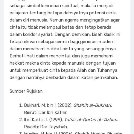
sebagai simbol kerinduan spiritual, maka ia menjadi
pelajaran tentang betapa dahsyatnya potensi cinta
dalam diri manusia. Namun agama mengingatkan agar
cinta itu tidak melampaui batas dan tetap berada
dalam koridor syariat. Dengan demikian, kisah klasik ini
tetap relevan sebagai cermin bagi generasi modern
dalam memahami hakikat cinta yang sesungguhnya.
Berhati-hati dalam mencintai, dan juga memahami
hakikat makna cinta kepada manusia dengan tujuan
untuk memperkuat cinta kepada Allah dan Tuhannya
dengan nantinya beribadah dalam ikatan pernikahan.
Sumber Rujukan:
Bukhari, M. bin I. (2002).
Shahih al-Bukhari
.
Beirut: Dar Ibn Kathir.
Ibn Kathir, I. (1999).
Tafsir al-Qur’an al-‘Azhim
.
Riyadh: Dar Tayyibah.
Muslim, M. bin H. (2006).
Shahih Muslim
. Riyadh: