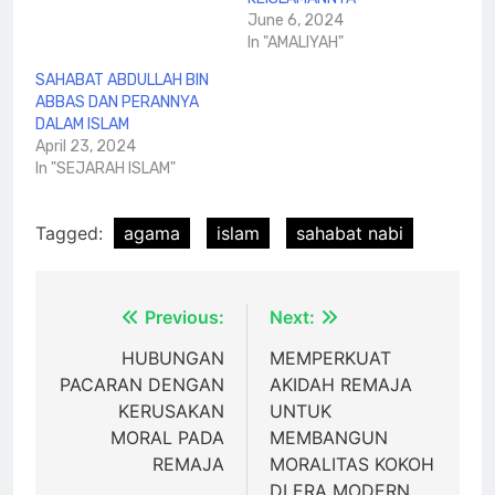
June 6, 2024
In "AMALIYAH"
SAHABAT ABDULLAH BIN
ABBAS DAN PERANNYA
DALAM ISLAM
April 23, 2024
In "SEJARAH ISLAM"
Tagged:
agama
islam
sahabat nabi
Post
Previous:
Next:
navigation
HUBUNGAN
MEMPERKUAT
PACARAN DENGAN
AKIDAH REMAJA
KERUSAKAN
UNTUK
MORAL PADA
MEMBANGUN
REMAJA
MORALITAS KOKOH
DI ERA MODERN