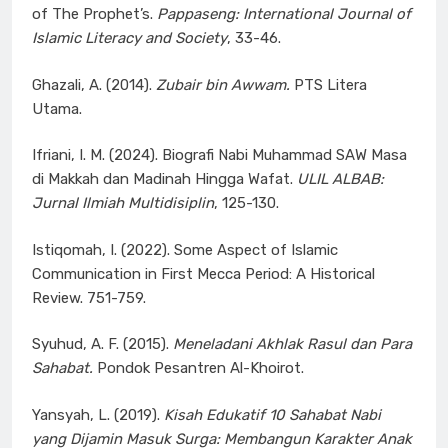
of The Prophet’s.
Pappaseng: International Journal of
Islamic Literacy and Society
, 33-46.
Ghazali, A. (2014).
Zubair bin Awwam.
PTS Litera
Utama.
Ifriani, I. M. (2024). Biografi Nabi Muhammad SAW Masa
di Makkah dan Madinah Hingga Wafat.
ULIL ALBAB:
Jurnal Ilmiah Multidisiplin
, 125-130.
Istiqomah, I. (2022). Some Aspect of Islamic
Communication in First Mecca Period: A Historical
Review. 751-759.
Syuhud, A. F. (2015).
Meneladani Akhlak Rasul dan Para
Sahabat.
Pondok Pesantren Al-Khoirot.
Yansyah, L. (2019).
Kisah Edukatif 10 Sahabat Nabi
yang Dijamin Masuk Surga: Membangun Karakter Anak