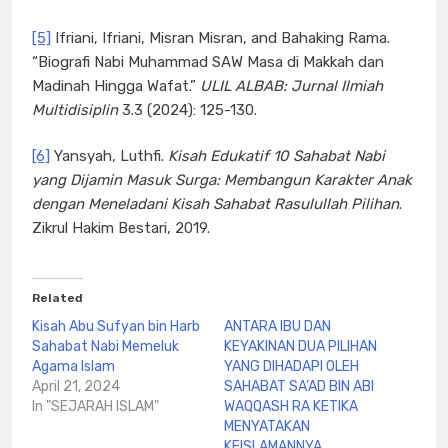
[5]
Ifriani, Ifriani, Misran Misran, and Bahaking Rama.
“Biografi Nabi Muhammad SAW Masa di Makkah dan
Madinah Hingga Wafat.”
ULIL ALBAB: Jurnal Ilmiah
Multidisiplin
3.3 (2024): 125-130.
[6]
Yansyah, Luthfi.
Kisah Edukatif 10 Sahabat Nabi
yang Dijamin Masuk Surga: Membangun Karakter Anak
dengan Meneladani Kisah Sahabat Rasulullah Pilihan
.
Zikrul Hakim Bestari, 2019.
Related
Kisah Abu Sufyan bin Harb
ANTARA IBU DAN
Sahabat Nabi Memeluk
KEYAKINAN DUA PILIHAN
Agama Islam
YANG DIHADAPI OLEH
April 21, 2024
SAHABAT SA’AD BIN ABI
In "SEJARAH ISLAM"
WAQQASH RA KETIKA
MENYATAKAN
KEISLAMANNYA