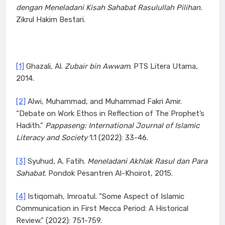
dengan Meneladani Kisah Sahabat Rasulullah Pilihan.
Zikrul Hakim Bestari.
[1]
Ghazali, Al.
Zubair bin Awwam
. PTS Litera Utama,
2014.
[2]
Alwi, Muhammad, and Muhammad Fakri Amir.
“Debate on Work Ethos in Reflection of The Prophet’s
Hadith.”
Pappaseng: International Journal of Islamic
Literacy and Society
1.1 (2022): 33-46.
[3]
Syuhud, A. Fatih.
Meneladani Akhlak Rasul dan Para
Sahabat
. Pondok Pesantren Al-Khoirot, 2015.
[4]
Istiqomah, Imroatul. “Some Aspect of Islamic
Communication in First Mecca Period: A Historical
Review.” (2022): 751-759.