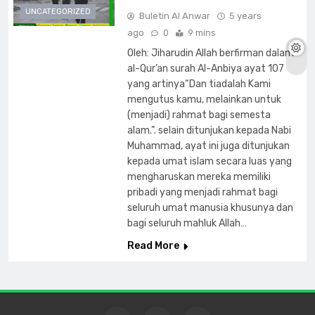
UNCATEGORIZED
Buletin Al Anwar
5 years
ago
0
9 mins
Oleh: Jiharudin Allah berfirman dalam
al-Qur’an surah Al-Anbiya ayat 107
yang artinya“Dan tiadalah Kami
mengutus kamu, melainkan untuk
(menjadi) rahmat bagi semesta
alam.”. selain ditunjukan kepada Nabi
Muhammad, ayat ini juga ditunjukan
kepada umat islam secara luas yang
mengharuskan mereka memiliki
pribadi yang menjadi rahmat bagi
seluruh umat manusia khusunya dan
bagi seluruh mahluk Allah…
Read More