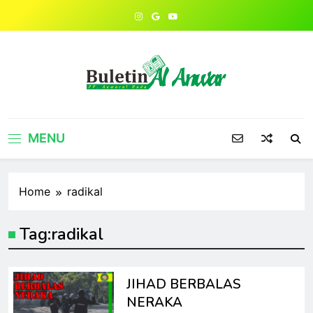
Skip
to
content
MENU
Home
radikal
Tag:
radikal
JIHAD BERBALAS
NERAKA