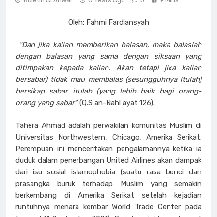
Buletin Al Anwar
8 Years Ago
0
9 Mins
Oleh: Fahmi Fardiansyah
“Dan jika kalian memberikan balasan, maka balaslah
dengan balasan yang sama dengan siksaan yang
ditimpakan kepada kalian. Akan tetapi jika kalian
bersabar) tidak mau membalas (sesungguhnya itulah)
bersikap sabar itulah (yang lebih baik bagi orang-
orang yang sabar”
(Q.S an-Nahl ayat 126).
Tahera Ahmad adalah perwakilan komunitas Muslim di
Universitas Northwestern, Chicago, Amerika Serikat.
Perempuan ini menceritakan pengalamannya ketika ia
duduk dalam penerbangan United Airlines akan dampak
dari isu sosial islamophobia (suatu rasa benci dan
prasangka buruk terhadap Muslim yang semakin
berkembang di Amerika Serikat setelah kejadian
runtuhnya menara kembar World Trade Center pada