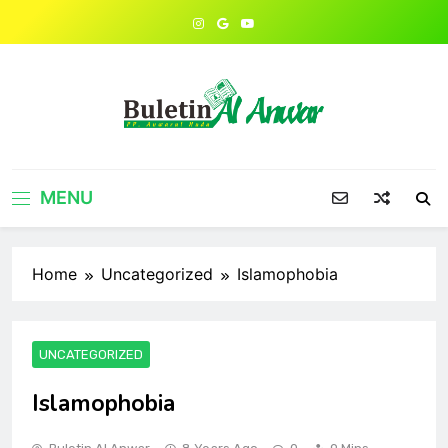
Skip
to
content
MENU
Home
Uncategorized
Islamophobia
UNCATEGORIZED
Islamophobia