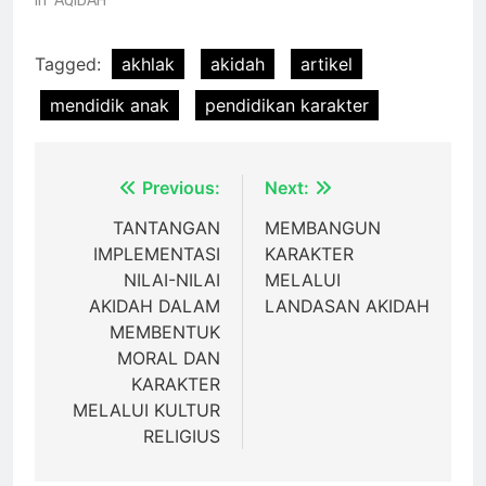
In "AQIDAH"
Tagged:
akhlak
akidah
artikel
mendidik anak
pendidikan karakter
Post
Previous:
Next:
navigation
TANTANGAN
MEMBANGUN
IMPLEMENTASI
KARAKTER
NILAI-NILAI
MELALUI
AKIDAH DALAM
LANDASAN AKIDAH
MEMBENTUK
MORAL DAN
KARAKTER
MELALUI KULTUR
RELIGIUS