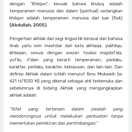
dengan “Khilqun”, kecuali bahwa khuluq adalah
temperamen manusia dari dalam (spiritual) sedangkan
khilqun adalah temperamen manusia dari luar (fisik)
(Abdullah, 2005)
.
Pengertian akhlak dari segi linguistik berasal dari bahasa
Arab yaitu isim mashdar dari kata akhlaqa, yukhliqu,
ikhlaqan, sesuai dengan wazan tsulasi majidaf’ala,
yuf’ilu, if’alan yang berarti temperamen, perilaku,
karakter, perilaku, karakter, kebiasaan, dan lain-lain. Dan
definisi Akhlak dalam istilah menurut Ibnu Miskawih (w.
421 H/1030 M) yang dikenal sebagai ahli terkemuka dan
sebelumnya di bidang Akhlak yang mengungkapkan
akhlak adalah:
“Sifat yang tertanam dalam jiwalah yang
mendorongnya untuk melakukan perbuatan tanpa
memerlukan pemikiran dan pertimbangan.”