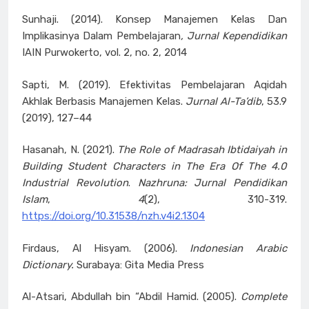
Sunhaji. (2014). Konsep Manajemen Kelas Dan
Implikasinya Dalam Pembelajaran
, Jurnal Kependidikan
IAIN Purwokerto, vol. 2, no. 2, 2014
Sapti, M. (2019). Efektivitas Pembelajaran Aqidah
Akhlak Berbasis Manajemen Kelas.
Jurnal Al-Ta’dib
, 53.9
(2019), 127–44
Hasanah, N. (2021).
The Role of Madrasah Ibtidaiyah in
Building Student Characters in The Era Of The 4.0
Industrial Revolution
.
Nazhruna: Jurnal Pendidikan
Islam
,
4
(2), 310-319.
https://doi.org/10.31538/nzh.v4i2.1304
Firdaus, Al Hisyam. (2006).
Indonesian Arabic
Dictionary.
Surabaya: Gita Media Press
Al-Atsari, Abdullah bin “Abdil Hamid. (2005).
Complete