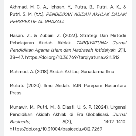
Akhmad, M. C. A., Ichsan, Y., Putra, B., Putri, A. K., &
Putri, S. M. (t.t.).
PENDIDIKAN AQIDAH AKHLAK DALAM
PERSPEKTIF AL GHAZALI
.
Hasan, Z., & Zubairi, Z. (2023). Strategi Dan Metode
Pebelajaran Akidah Akhlak.
TARQIYATUNA: Jurnal
Pendidikan Agama Islam dan Madrasah Ibtidaiyah
,
2
(1),
38–47. https://doi.org/10.36769/tarqiyatuna.v2i1.312
Mahmud, A. (2018) Akidah Akhlaq. Gunadarma Ilmu
Muliati. (2020). Ilmu Akidah. IAIN Parepare Nusantara
Press
Munawir, M., Putri, M., & Diasti, U. S. P. (2024). Urgensi
Pendidikan Akidah Akhlak di Era Globalisasi.
Jurnal
Basicedu
,
8
(2), 1402–1410.
https://doi.org/10.31004/basicedu.v8i2.7269