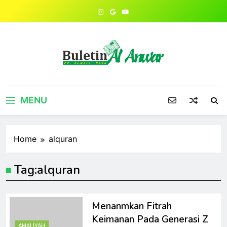
Skip
to
content
MENU
Home
alquran
Tag:
alquran
Menanmkan Fitrah
Keimanan Pada Generasi Z
AMALIYAH