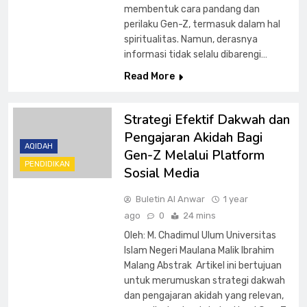
membentuk cara pandang dan
perilaku Gen-Z, termasuk dalam hal
spiritualitas. Namun, derasnya
informasi tidak selalu dibarengi…
Read More
Strategi Efektif Dakwah dan
Pengajaran Akidah Bagi
AQIDAH
Gen-Z Melalui Platform
PENDIDIKAN
Sosial Media
Buletin Al Anwar
1 year
ago
0
24 mins
Oleh: M. Chadimul Ulum Universitas
Islam Negeri Maulana Malik Ibrahim
Malang Abstrak Artikel ini bertujuan
untuk merumuskan strategi dakwah
dan pengajaran akidah yang relevan,