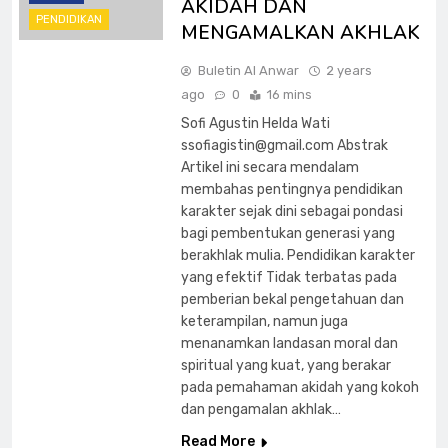
AKIDAH DAN
PENDIDIKAN
MENGAMALKAN AKHLAK
Buletin Al Anwar
2 years
ago
0
16 mins
Sofi Agustin Helda Wati
ssofiagistin@gmail.com
Abstrak
Artikel ini secara mendalam
membahas pentingnya pendidikan
karakter sejak dini sebagai pondasi
bagi pembentukan generasi yang
berakhlak mulia. Pendidikan karakter
yang efektif Tidak terbatas pada
pemberian bekal pengetahuan dan
keterampilan, namun juga
menanamkan landasan moral dan
spiritual yang kuat, yang berakar
pada pemahaman akidah yang kokoh
dan pengamalan akhlak…
Read More