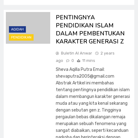
PENTINGNYA
PENDIDIKAN ISLAM
AQIDAH
DALAM PEMBENTUKAN
PENDIDIKAN
KARAKTER GENERASI Z
Buletin Al Anwar
2 years
ago
0
11 mins
Sheva Aqilla Putra Email:
shevaputra2005@gmail.com
Abstrak Artikel ini membahas
tentang pentingnya pendidikan islam
dalam membangun karakter generasi
muda atau yang kita kenal sekarang
dengan sebutan gen z. Tingginya
pergaulan bebas dikalangan remaja
merupakan sebuah fenomena yang
sangat diabaikan, seperti kecanduan
narkoba dan berinteraksi dengan