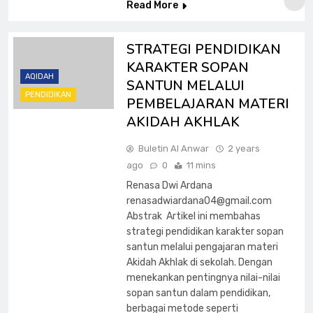
Read More
STRATEGI PENDIDIKAN
KARAKTER SOPAN
AQIDAH
SANTUN MELALUI
PENDIDIKAN
PEMBELAJARAN MATERI
AKIDAH AKHLAK
Buletin Al Anwar
2 years
ago
0
11 mins
Renasa Dwi Ardana
renasadwiardana04@gmail.com
Abstrak Artikel ini membahas
strategi pendidikan karakter sopan
santun melalui pengajaran materi
Akidah Akhlak di sekolah. Dengan
menekankan pentingnya nilai-nilai
sopan santun dalam pendidikan,
berbagai metode seperti