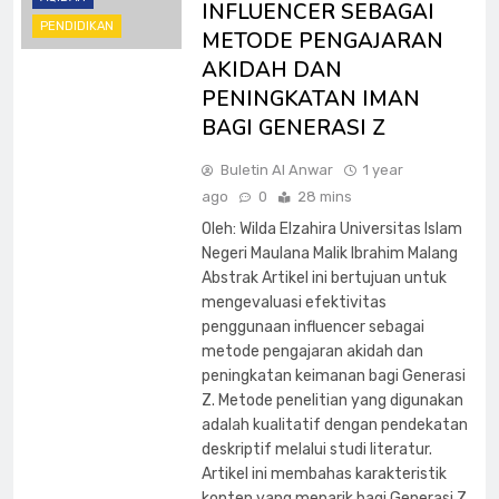
INFLUENCER SEBAGAI
PENDIDIKAN
METODE PENGAJARAN
AKIDAH DAN
PENINGKATAN IMAN
BAGI GENERASI Z
Buletin Al Anwar
1 year
ago
0
28 mins
Oleh: Wilda Elzahira Universitas Islam
Negeri Maulana Malik Ibrahim Malang
Abstrak Artikel ini bertujuan untuk
mengevaluasi efektivitas
penggunaan influencer sebagai
metode pengajaran akidah dan
peningkatan keimanan bagi Generasi
Z. Metode penelitian yang digunakan
adalah kualitatif dengan pendekatan
deskriptif melalui studi literatur.
Artikel ini membahas karakteristik
konten yang menarik bagi Generasi Z,