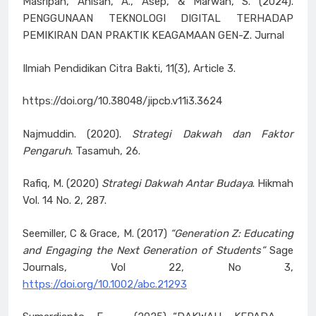
Masripah, Anisah, A., Asep, & Marwah, S. (2024).
PENGGUNAAN TEKNOLOGI DIGITAL TERHADAP
PEMIKIRAN DAN PRAKTIK KEAGAMAAN GEN-Z. Jurnal
Ilmiah Pendidikan Citra Bakti, 11(3), Article 3.
https://doi.org/10.38048/jipcb.v11i3.3624
Najmuddin. (2020).
Strategi Dakwah dan Faktor
Pengaruh
. Tasamuh, 26.
Rafiq, M. (2020)
Strategi Dakwah Antar Budaya
. Hikmah
Vol. 14 No. 2, 287.
Seemiller, C & Grace, M. (2017)
“Generation Z: Educating
and Engaging the Next Generation of Students”
Sage
Journals, Vol 22, No 3,
https://doi.org/10.1002/abc.21293