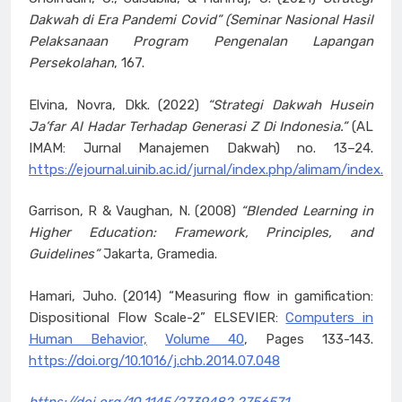
Dakwah di Era Pandemi Covid” (Seminar Nasional Hasil
Pelaksanaan Program Pengenalan Lapangan
Persekolahan
, 167.
Elvina, Novra, Dkk. (2022)
“Strategi Dakwah Husein
Ja’far Al Hadar Terhadap Generasi Z Di Indonesia.”
(AL
IMAM: Jurnal Manajemen Dakwah) no. 13–24.
https://ejournal.uinib.ac.id/jurnal/index.php/alimam/index.
Garrison, R & Vaughan, N. (2008)
“Blended Learning in
Higher Education: Framework, Principles, and
Guidelines”
Jakarta, Gramedia.
Hamari, Juho. (2014) “Measuring flow in gamification:
Dispositional Flow Scale-2” ELSEVIER:
Computers in
Human Behavior,
Volume 40
, Pages 133-143.
https://doi.org/10.1016/j.chb.2014.07.048