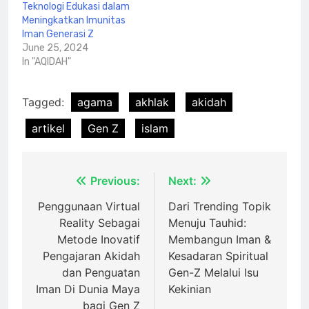
Teknologi Edukasi dalam
Meningkatkan Imunitas
Iman Generasi Z
June 25, 2024
In "AQIDAH"
Tagged:
agama
akhlak
akidah
artikel
Gen Z
islam
Post
Previous:
Next:
navigation
Penggunaan Virtual
Dari Trending Topik
Reality Sebagai
Menuju Tauhid:
Metode Inovatif
Membangun Iman &
Pengajaran Akidah
Kesadaran Spiritual
dan Penguatan
Gen-Z Melalui Isu
Iman Di Dunia Maya
Kekinian
bagi Gen Z