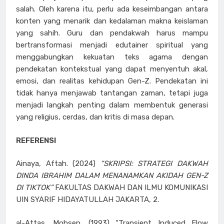
salah. Oleh karena itu, perlu ada keseimbangan antara
konten yang menarik dan kedalaman makna keislaman
yang sahih. Guru dan pendakwah harus mampu
bertransformasi menjadi edutainer spiritual yang
menggabungkan kekuatan teks agama dengan
pendekatan kontekstual yang dapat menyentuh akal,
emosi, dan realitas kehidupan Gen-Z. Pendekatan ini
tidak hanya menjawab tantangan zaman, tetapi juga
menjadi langkah penting dalam membentuk generasi
yang religius, cerdas, dan kritis di masa depan.
REFERENSI
Ainaya, Aftah. (2024)
“SKRIPSI: STRATEGI DAKWAH
DINDA IBRAHIM DALAM MENANAMKAN AKIDAH GEN-Z
DI TIKTOK”
FAKULTAS DAKWAH DAN ILMU KOMUNIKASI
UIN SYARIF HIDAYATULLAH JAKARTA, 2.
al-Attas, Mohsen. (1993) “Transient Induced Flow