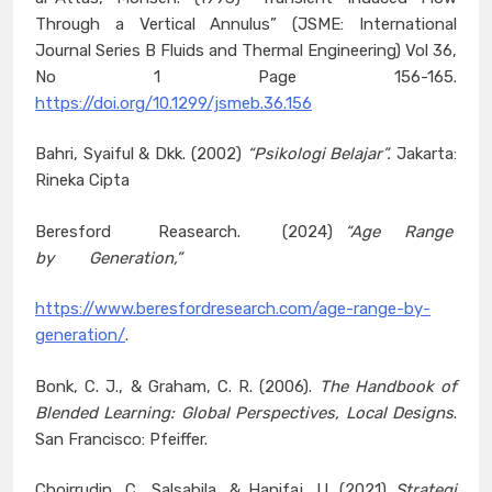
Through a Vertical Annulus” (JSME: International
Journal Series B Fluids and Thermal Engineering) Vol 36,
No 1 Page 156-165.
https://doi.org/10.1299/jsmeb.36.156
Bahri, Syaiful & Dkk. (2002)
“Psikologi Belajar”.
Jakarta:
Rineka Cipta
Beresford Reasearch. (2024)
“Age Range
by Generation,”
https://www.beresfordresearch.com/age-range-by-
generation/
.
Bonk, C. J., & Graham, C. R. (2006).
The Handbook of
Blended Learning: Global Perspectives, Local Designs
.
San Francisco: Pfeiffer.
Choirrudin, C., Salsabila, & Hanifaj, U. (2021)
Strategi