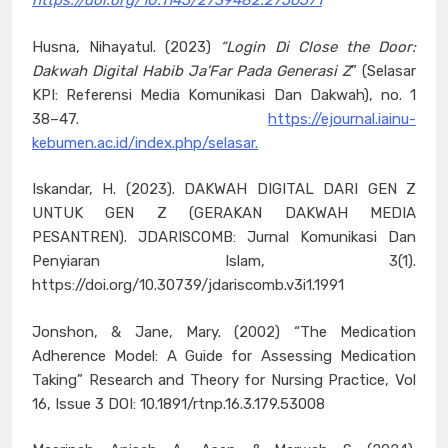
https://doi.org/10.1145/2739482.2756571
Husna, Nihayatul. (2023)
“Login Di Close the Door:
Dakwah Digital Habib Ja’Far Pada Generasi Z
” (Selasar
KPI: Referensi Media Komunikasi Dan Dakwah), no. 1
38–47.
https://ejournal.iainu-
kebumen.ac.id/index.php/selasar.
Iskandar, H. (2023). DAKWAH DIGITAL DARI GEN Z
UNTUK GEN Z (GERAKAN DAKWAH MEDIA
PESANTREN). JDARISCOMB: Jurnal Komunikasi Dan
Penyiaran Islam, 3(1).
https://doi.org/10.30739/jdariscomb.v3i1.1991
Jonshon, & Jane, Mary. (2002) “The Medication
Adherence Model: A Guide for Assessing Medication
Taking” Research and Theory for Nursing Practice, Vol
16, Issue 3 DOI: 10.1891/rtnp.16.3.179.53008