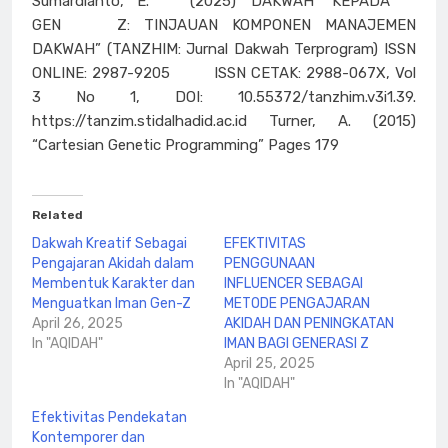
Sumardianto, E. (2025) “DAKWAH KEPADA
GEN Z: TINJAUAN KOMPONEN MANAJEMEN
DAKWAH” (TANZHIM: Jurnal Dakwah Terprogram) ISSN
ONLINE: 2987-9205 ISSN CETAK: 2988-067X, Vol
3 No 1, DOI: 10.55372/tanzhim.v3i1.39.
https://tanzim.stidalhadid.ac.id Turner, A. (2015)
“Cartesian Genetic Programming” Pages 179
Related
Dakwah Kreatif Sebagai
EFEKTIVITAS
Pengajaran Akidah dalam
PENGGUNAAN
Membentuk Karakter dan
INFLUENCER SEBAGAI
Menguatkan Iman Gen-Z
METODE PENGAJARAN
April 26, 2025
AKIDAH DAN PENINGKATAN
In "AQIDAH"
IMAN BAGI GENERASI Z
April 25, 2025
In "AQIDAH"
Efektivitas Pendekatan
Kontemporer dan