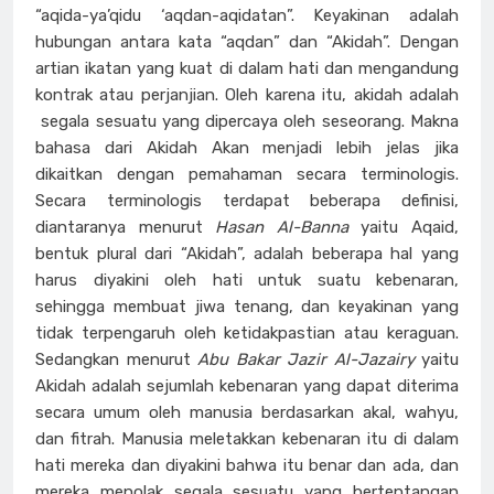
“aqida-ya’qidu ‘aqdan-aqidatan”. Keyakinan adalah
hubungan antara kata “aqdan” dan “Akidah”. Dengan
artian ikatan yang kuat di dalam hati dan mengandung
kontrak atau perjanjian. Oleh karena itu, akidah adalah
segala sesuatu yang dipercaya oleh seseorang. Makna
bahasa dari Akidah Akan menjadi lebih jelas jika
dikaitkan dengan pemahaman secara terminologis.
Secara terminologis terdapat beberapa definisi,
diantaranya menurut
Hasan Al-Banna
yaitu Aqaid,
bentuk plural dari “Akidah”, adalah beberapa hal yang
harus diyakini oleh hati untuk suatu kebenaran,
sehingga membuat jiwa tenang, dan keyakinan yang
tidak terpengaruh oleh ketidakpastian atau keraguan.
Sedangkan menurut
Abu Bakar Jazir Al-Jazairy
yaitu
Akidah adalah sejumlah kebenaran yang dapat diterima
secara umum oleh manusia berdasarkan akal, wahyu,
dan fitrah. Manusia meletakkan kebenaran itu di dalam
hati mereka dan diyakini bahwa itu benar dan ada, dan
mereka menolak segala sesuatu yang bertentangan