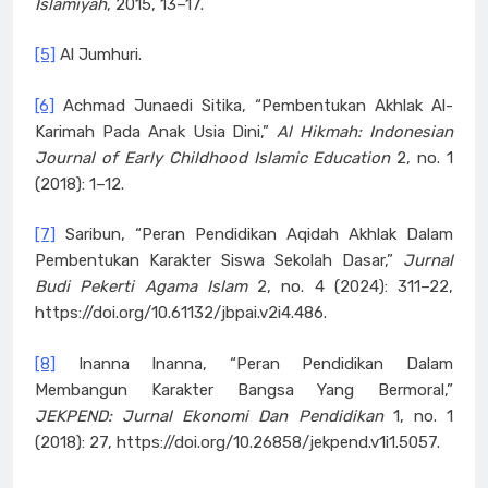
Islamiyah
, 2015, 13–17.
[5]
Al Jumhuri.
[6]
Achmad Junaedi Sitika, “Pembentukan Akhlak Al-
Karimah Pada Anak Usia Dini,”
Al Hikmah: Indonesian
Journal of Early Childhood Islamic Education
2, no. 1
(2018): 1–12.
[7]
Saribun, “Peran Pendidikan Aqidah Akhlak Dalam
Pembentukan Karakter Siswa Sekolah Dasar,”
Jurnal
Budi Pekerti Agama Islam
2, no. 4 (2024): 311–22,
https://doi.org/10.61132/jbpai.v2i4.486.
[8]
Inanna Inanna, “Peran Pendidikan Dalam
Membangun Karakter Bangsa Yang Bermoral,”
JEKPEND: Jurnal Ekonomi Dan Pendidikan
1, no. 1
(2018): 27, https://doi.org/10.26858/jekpend.v1i1.5057.