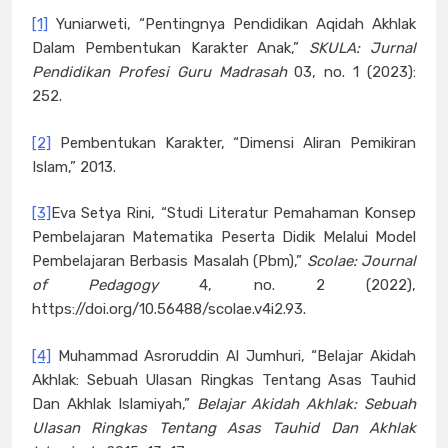
[1]
Yuniarweti, “Pentingnya Pendidikan Aqidah Akhlak
Dalam Pembentukan Karakter Anak,”
SKULA: Jurnal
Pendidikan Profesi Guru Madrasah
03, no. 1 (2023):
252.
[2]
Pembentukan Karakter, “Dimensi Aliran Pemikiran
Islam,” 2013.
[3]
Eva Setya Rini, “Studi Literatur Pemahaman Konsep
Pembelajaran Matematika Peserta Didik Melalui Model
Pembelajaran Berbasis Masalah (Pbm),”
Scolae: Journal
of Pedagogy
4, no. 2 (2022),
https://doi.org/10.56488/scolae.v4i2.93.
[4]
Muhammad Asroruddin Al Jumhuri, “Belajar Akidah
Akhlak: Sebuah Ulasan Ringkas Tentang Asas Tauhid
Dan Akhlak Islamiyah,”
Belajar Akidah Akhlak: Sebuah
Ulasan Ringkas Tentang Asas Tauhid Dan Akhlak