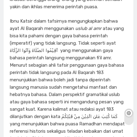
yakin dan ikhlas menerima perintah puasa.
Ibnu Katsir dalam tafsirnya mengungkapkan bahwa
ayat Al Baqarah menggunakan
uslub al amr
atau yang
bisa kita pahami dengan gaya bahasa perintah
(imperatif) yang tidak langsung. Tidak seperti ayat
أَقِيْمُوا الصَّلَاةَ وَآتُوا الزَّكَاةَ yang menggunakan gaya
bahasa perintah langsung menggunakan fi’il amr.
Menurut sebagian ahli tafsir penggunaan gaya bahasa
perintah tidak langsung pada Al Baqarah 183
menunjukkan bahwa boleh jadi tanpa diperintah
langsung manusia sudah mengetahui manfaat dan
hebatnya bahasa. Dalam perspektif gramatikal uslub
atau gaya bahasa seperti ini mengandung pesan yang
sangat kuat. Karena kalimat atau redaksi ayat 183
dilanjutkan dengan kata كَمَا كُتِبَ عَلىَ الَّذِيْنَ مِنْ قَبْلِكُمْ
yang menunjukkan bahwa puasa Ramadhan mendapat
referensi historis sekaligus teladan kebaikan dari umat