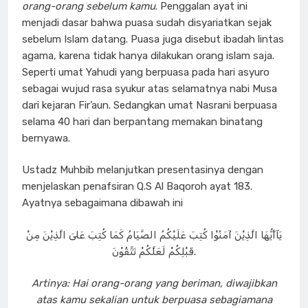
orang-orang sebelum kamu
. Penggalan ayat ini
menjadi dasar bahwa puasa sudah disyariatkan sejak
sebelum Islam datang. Puasa juga disebut ibadah lintas
agama, karena tidak hanya dilakukan orang islam saja.
Seperti umat Yahudi yang berpuasa pada hari asyuro
sebagai wujud rasa syukur atas selamatnya nabi Musa
dari kejaran Fir’aun. Sedangkan umat Nasrani berpuasa
selama 40 hari dan berpantang memakan binatang
bernyawa.
Ustadz Muhbib melanjutkan presentasinya dengan
menjelaskan penafsiran Q.S Al Baqoroh ayat 183.
Ayatnya sebagaimana dibawah ini
يَآأَيُّهَا الَّذِيْنَ آمَنُوْا كُتِبَ عَلَيْكُمُ الصَّيَامُ كَمَا كُتِبَ عَلىَ الَّذِيْنَ مِنْ
قَبْلِكُمْ لَعَلَّكُمْ تَتَّقُوْنَ.
Artinya: Hai orang-orang yang beriman, diwajibkan
atas kamu sekalian untuk berpuasa sebagiamana