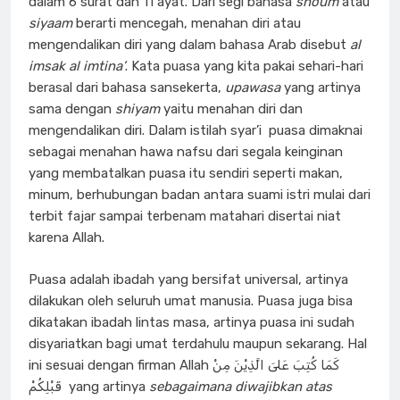
dalam 6 surat dan 11 ayat. Dari segi bahasa
shoum
atau
siyaam
berarti mencegah, menahan diri atau
mengendalikan diri yang dalam bahasa Arab disebut
al
imsak al imtina’
. Kata puasa yang kita pakai sehari-hari
berasal dari bahasa sansekerta,
upawasa
yang artinya
sama dengan
shiyam
yaitu menahan diri dan
mengendalikan diri. Dalam istilah syar’i puasa dimaknai
sebagai menahan hawa nafsu dari segala keinginan
yang membatalkan puasa itu sendiri seperti makan,
minum, berhubungan badan antara suami istri mulai dari
terbit fajar sampai terbenam matahari disertai niat
karena Allah.
Puasa adalah ibadah yang bersifat universal, artinya
dilakukan oleh seluruh umat manusia. Puasa juga bisa
dikatakan ibadah lintas masa, artinya puasa ini sudah
disyariatkan bagi umat terdahulu maupun sekarang. Hal
ini sesuai dengan firman Allah كَمَا كُتِبَ عَلىَ الَّذِيْنَ مِنْ
قَبْلِكُمْ yang artinya
sebagaimana diwajibkan atas