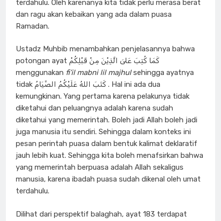
terdahulu. Oleh karenanya kita tidak perlu merasa berat
dan ragu akan kebaikan yang ada dalam puasa
Ramadan.
Ustadz Muhbib menambahkan penjelasannya bahwa
potongan ayat كَمَا كُتِبَ عَلىَ الَّذِيْنَ مِنْ قَبْلِكُمْ
menggunakan
fi’il mabni lil majhul
sehingga ayatnya
tidak كَتَبَ اللهُ عَلَيْكُمُ الصِّيَامُ . Hal ini ada dua
kemungkinan. Yang pertama karena pelakunya tidak
diketahui dan peluangnya adalah karena sudah
diketahui yang memerintah. Boleh jadi Allah boleh jadi
juga manusia itu sendiri. Sehingga dalam konteks ini
pesan perintah puasa dalam bentuk kalimat deklaratif
jauh lebih kuat. Sehingga kita boleh menafsirkan bahwa
yang memerintah berpuasa adalah Allah sekaligus
manusia, karena ibadah puasa sudah dikenal oleh umat
terdahulu.
Dilihat dari perspektif balaghah, ayat 183 terdapat