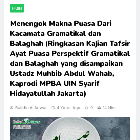
FIQIH
Menengok Makna Puasa Dari
Kacamata Gramatikal dan
Balaghah
(
Ringkasan Kajian Tafsir
Ayat Puasa Perspektif Gramatikal
dan Balaghah yang disampaikan
Ustadz Muhbib Abdul Wahab,
Kaprodi MPBA UIN Syarif
Hidayatullah Jakarta)
Buletin Al Anwar
4 Years Ago
0
14 Mins