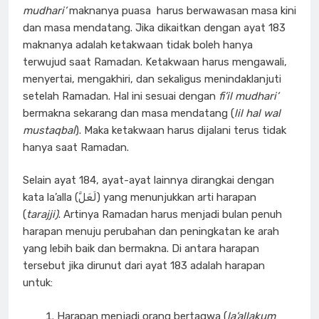
mudhari’
maknanya puasa harus berwawasan masa kini
dan masa mendatang. Jika dikaitkan dengan ayat 183
maknanya adalah ketakwaan tidak boleh hanya
terwujud saat Ramadan. Ketakwaan harus mengawali,
menyertai, mengakhiri, dan sekaligus menindaklanjuti
setelah Ramadan. Hal ini sesuai dengan
fi’il mudhari’
bermakna sekarang dan masa mendatang (
lil hal wal
mustaqbal
). Maka ketakwaan harus dijalani terus tidak
hanya saat Ramadan.
Selain ayat 184, ayat-ayat lainnya dirangkai dengan
kata la’alla (لَعَلَّ) yang menunjukkan arti harapan
(
tarajji)
. Artinya Ramadan harus menjadi bulan penuh
harapan menuju perubahan dan peningkatan ke arah
yang lebih baik dan bermakna. Di antara harapan
tersebut jika dirunut dari ayat 183 adalah harapan
untuk:
Harapan menjadi orang bertaqwa (
la’allakum