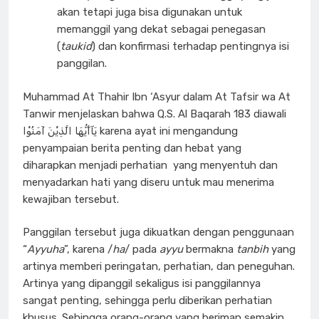
akan tetapi juga bisa digunakan untuk
memanggil yang dekat sebagai penegasan
(
taukid
) dan konfirmasi terhadap pentingnya isi
panggilan.
Muhammad At Thahir Ibn ‘Asyur dalam At Tafsir wa At
Tanwir menjelaskan bahwa Q.S. Al Baqarah 183 diawali
يَآأَيُّهَا الَّذِيْنَ آمَنُوْا karena ayat ini mengandung
penyampaian berita penting dan hebat yang
diharapkan menjadi perhatian yang menyentuh dan
menyadarkan hati yang diseru untuk mau menerima
kewajiban tersebut.
Panggilan tersebut juga dikuatkan dengan penggunaan
“
Ayyuha
”, karena /
ha
/ pada
ayyu
bermakna
tanbih
yang
artinya memberi peringatan, perhatian, dan peneguhan.
Artinya yang dipanggil sekaligus isi panggilannya
sangat penting, sehingga perlu diberikan perhatian
khusus. Sehingga orang-orang yang beriman semakin