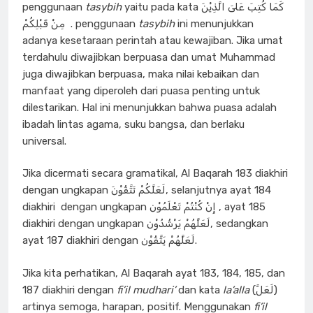
penggunaan
tasybih
yaitu pada kata كَمَا كُتِبَ عَلىَ الَّذِيْنَ
مِنْ قَبْلِكُمْ . penggunaan
tasybih
ini menunjukkan
adanya kesetaraan perintah atau kewajiban. Jika umat
terdahulu diwajibkan berpuasa dan umat Muhammad
juga diwajibkan berpuasa, maka nilai kebaikan dan
manfaat yang diperoleh dari puasa penting untuk
dilestarikan. Hal ini menunjukkan bahwa puasa adalah
ibadah lintas agama, suku bangsa, dan berlaku
universal.
Jika dicermati secara gramatikal, Al Baqarah 183 diakhiri
dengan ungkapan لَعَلَّكُمْ تَتَّقُوْنَ, selanjutnya ayat 184
diakhiri dengan ungkapan إِنْ كُنْتُمْ تَعْلَمُوْن , ayat 185
diakhiri dengan ungkapan لَعَلَّهُمْ يَرْشُدُوْن, sedangkan
ayat 187 diakhiri dengan لَعَلَّهُمْ يَتَّقُوْن.
Jika kita perhatikan, Al Baqarah ayat 183, 184, 185, dan
187 diakhiri dengan
fi’il mudhari’
dan kata
la’alla
(لَعَلَّ)
artinya semoga, harapan, positif. Menggunakan
fi’il